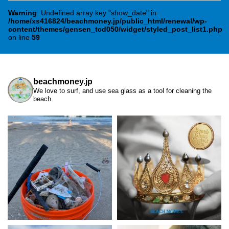
Warning
: Undefined array key "show_date" in
/home/xs416824/beachmoney.jp/public_html/renewal/wp-
content/themes/gensen_tcd050/widget/styled_post_list1.php
on line
59
beachmoney.jp
We love to surf, and use sea glass as a tool for cleaning the
beach.