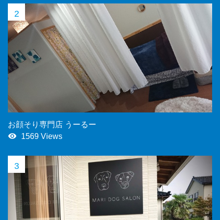
2
お顔そり専門店 うーるー
remove_red_eye
1569 Views
3