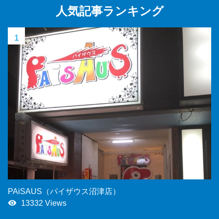
人気記事ランキング
1
PAiSAUS（パイザウス沼津店）
remove_red_eye
13332 Views