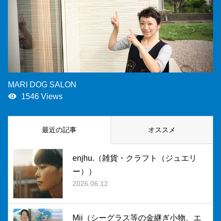
MARI DOG SALON
remove_red_eye
1546 Views
最近の記事
オススメ
enjhu.（雑貨・クラフト（ジュエリ
ー））
2026.06.12
Mii（シーグラス等の金継ぎ小物、エ