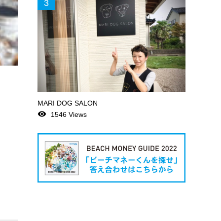
3
MARI DOG SALON
remove_red_eye
1546 Views