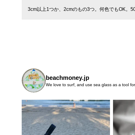
3cm以上1つか、2cmのもの3つ。何色でもOK。5
beachmoney.jp
We love to surf, and use sea glass as a tool fo