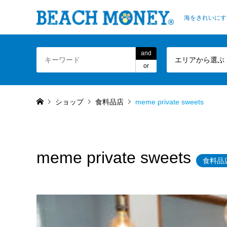
海をきれいにす
and
エリアから選ぶ
or
ショップ
食料品店
meme private sweets
meme private sweets
食料品