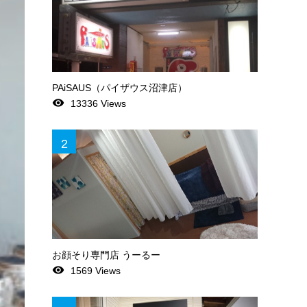
PAiSAUS（パイザウス沼津店）
remove_red_eye
13336 Views
2
お顔そり専門店 うーるー
remove_red_eye
1569 Views