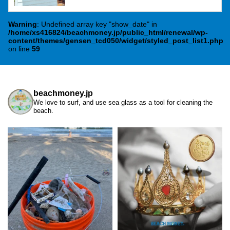
Warning
: Undefined array key "show_date" in
/home/xs416824/beachmoney.jp/public_html/renewal/wp-
content/themes/gensen_tcd050/widget/styled_post_list1.php
on line
59
beachmoney.jp
We love to surf, and use sea glass as a tool for cleaning the
beach.