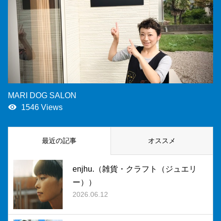
MARI DOG SALON
remove_red_eye
1546 Views
最近の記事
オススメ
enjhu.（雑貨・クラフト（ジュエリ
ー））
2026.06.12