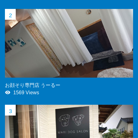
2
お顔そり専門店 うーるー
remove_red_eye
1569 Views
3