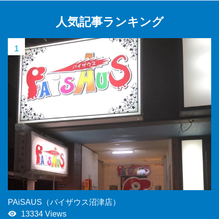
人気記事ランキング
1
PAiSAUS（パイザウス沼津店）
remove_red_eye
13334 Views