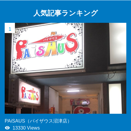
人気記事ランキング
1
PAiSAUS（パイザウス沼津店）
remove_red_eye
13330 Views