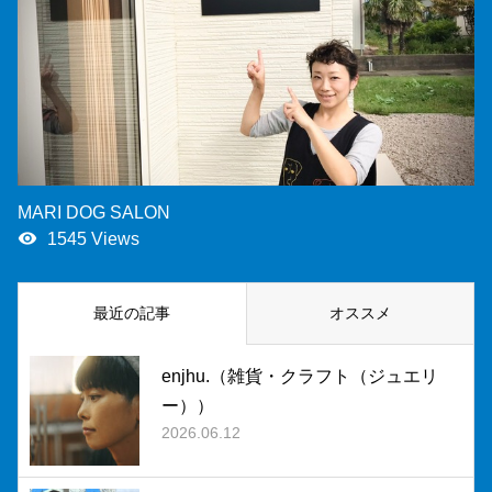
MARI DOG SALON
remove_red_eye
1545 Views
最近の記事
オススメ
enjhu.（雑貨・クラフト（ジュエリ
ー））
2026.06.12