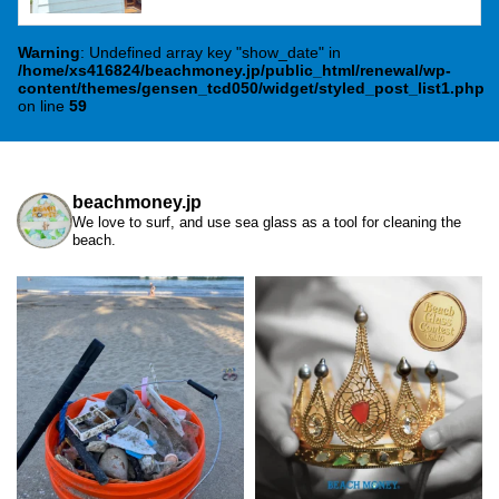
Warning
: Undefined array key "show_date" in
/home/xs416824/beachmoney.jp/public_html/renewal/wp-
content/themes/gensen_tcd050/widget/styled_post_list1.php
on line
59
beachmoney.jp
We love to surf, and use sea glass as a tool for cleaning the
beach.