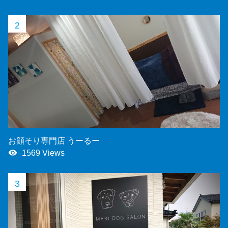
2
お顔そり専門店 うーるー
remove_red_eye
1569 Views
3