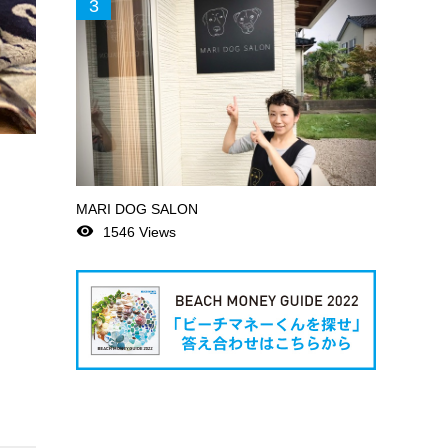
3
MARI DOG SALON
remove_red_eye
1546 Views