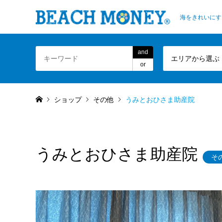
海をきれいにす
and
エリアから選ぶ
or
ショップ
その他
うみとおひさま助産院
うみとおひさま助産院
そ