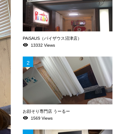
PAiSAUS（パイザウス沼津店）
remove_red_eye
13332 Views
2
お顔そり専門店 うーるー
remove_red_eye
1569 Views