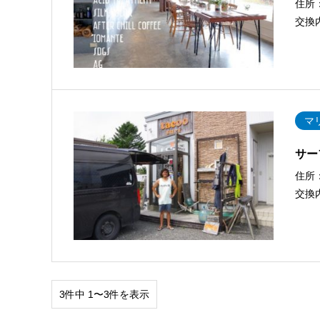
住所
交換
マ
サー
住所
交換
3件中 1〜3件を表示