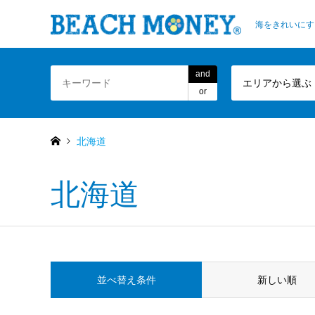
海をきれいにす
and
エリアから選ぶ
or
北海道
北海道
並べ替え条件
新しい順