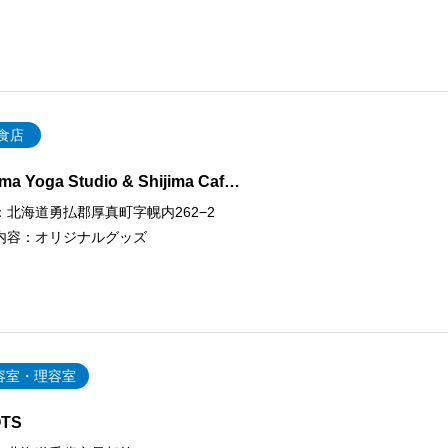
食店
ima Yoga Studio & Shijima Caf…
：
北海道勇払郡厚真町字幌内262−2
内容：
オリジナルグッズ
容室・理容室
TS