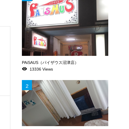
PAiSAUS（パイザウス沼津店）
remove_red_eye
13336 Views
2