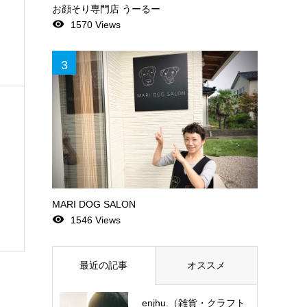
お顔そり専門店 うーるー
remove_red_eye
1570 Views
3
MARI DOG SALON
remove_red_eye
1546 Views
最近の記事
オススメ
enjhu.（雑貨・クラフト