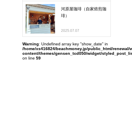
河原屋珈琲（自家焙煎珈
琲）
2025.07.07
Warning
: Undefined array key "show_date" in
/home/xs416824/beachmoney.jp/public_html/renewal/
content/themes/gensen_tcd050/widget/styled_post_li
on line
59