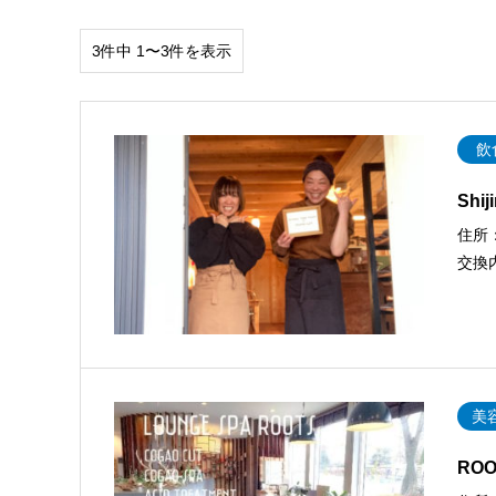
3件中 1〜3件を表示
飲
Shij
住所
交換
美
ROO