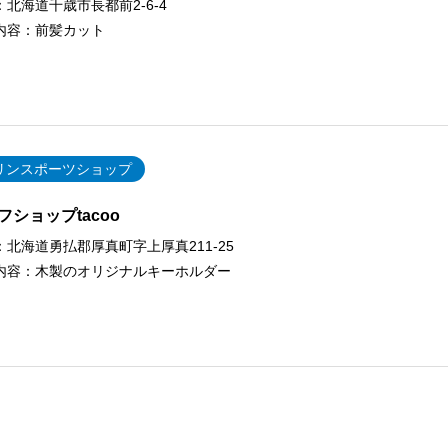
：
北海道千歳市長都前2-6-4
内容：
前髪カット
リンスポーツショップ
フショップtacoo
：
北海道勇払郡厚真町字上厚真211-25
内容：
木製のオリジナルキーホルダー