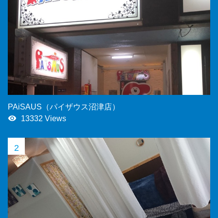
PAiSAUS（パイザウス沼津店）
remove_red_eye
13332 Views
2