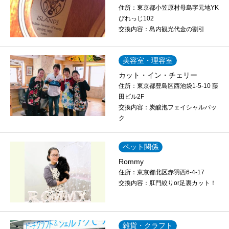
住所：
東京都小笠原村母島字元地YK
びれっじ102
交換内容：
島内観光代金の割引
美容室・理容室
カット・イン・チェリー
住所：
東京都豊島区西池袋1-5-10 藤
田ビル2F
交換内容：
炭酸泡フェイシャルパッ
ク
ペット関係
Rommy
住所：
東京都北区赤羽西6-4-17
交換内容：
肛門絞りor足裏カット！
雑貨・クラフト