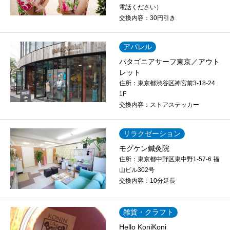
電話ください）
交換内容：
30円引き
アパレル
パタゴニアサーフ東京／アウト
レット
住所：
東京都渋谷区神宮前3-18-24
1F
交換内容：
ストアステッカー
リラクゼーション
モグケン鍼灸院
住所：
東京都中野区東中野1-57-6 福
山ビル302号
交換内容：
10分延長
雑貨・クラフト
Hello KoniKoni