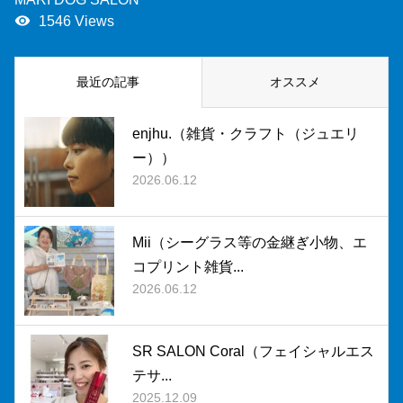
remove_red_eye
1546 Views
最近の記事
オススメ
enjhu.（雑貨・クラフト（ジュエリ
ー））
2026.06.12
Mii（シーグラス等の金継ぎ小物、エ
コプリント雑貨...
2026.06.12
SR SALON Coral（フェイシャルエス
テサ...
2025.12.09