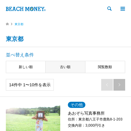
検索
東京都
東京都
並べ替え条件
新しい順
古い順
閲覧数順
14件中 1〜10件を表示


その他
あおぞら写真事務所
住所：
東京都八王子市鹿島8-1-203
交換内容：
3,000円引き