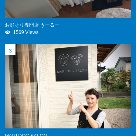
お顔そり専門店 うーるー
remove_red_eye
1569 Views
3
MARI DOG SALON