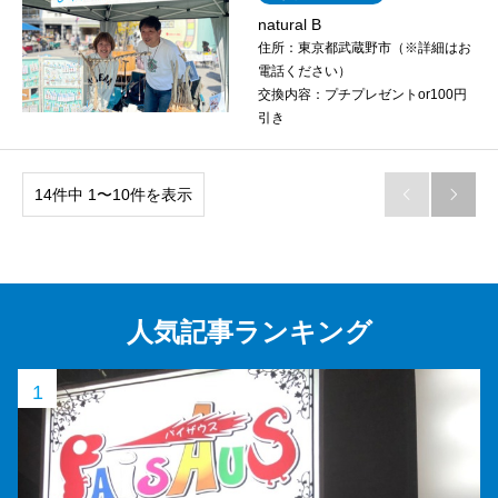
natural B
住所：
東京都武蔵野市（※詳細はお
電話ください）
交換内容：
プチプレゼントor100円
引き
14件中 1〜10件を表示


人気記事ランキング
1