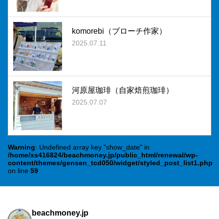
komorebi（ブローチ作家）
2025.07.11
河原屋珈琲（自家焙煎珈琲）
2025.07.07
Warning
: Undefined array key "show_date" in
/home/xs416824/beachmoney.jp/public_html/renewal/wp-
content/themes/gensen_tcd050/widget/styled_post_list1.php
on line
59
beachmoney.jp