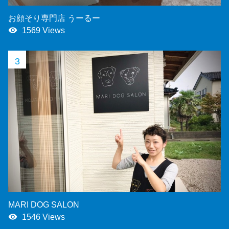
お顔そり専門店 うーるー
remove_red_eye
1569 Views
3
MARI DOG SALON
remove_red_eye
1546 Views