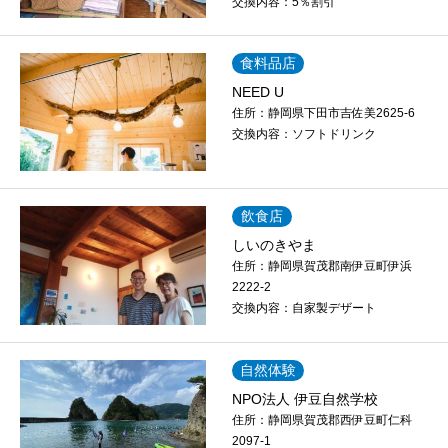
交換内容：
5％割引
食料品店
NEED U
住所：
静岡県下田市吉佐美2625-6
交換内容：
ソフトドリンク
飲食店
しいのきやま
住所：
静岡県賀茂郡南伊豆町伊浜
2222-2
交換内容：
自家製デザート
自然体験
NPO法人 伊豆自然学校
住所：
静岡県賀茂郡西伊豆町仁科
2097-1