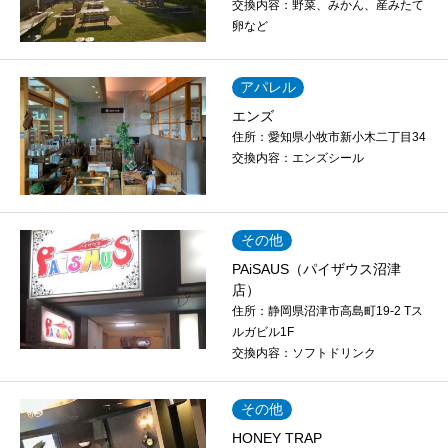
交換内容：
野菜、みかん、産みたて
卵など
アパレル
エンズ
住所：
愛知県小牧市新小木二丁目34
交換内容：
エンズシール
その他
PAiSAUS（パイザウス沼津
店）
住所：
静岡県沼津市高島町19-2 Tス
ルガビル1F
交換内容：
ソフトドリンク
その他
HONEY TRAP