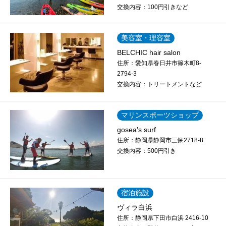
交換内容：
100円引きなど
美容室・理容室
BELCHIC hair salon
住所：
愛知県春日井市篠木町8-
2794-3
交換内容：
トリートメントなど
マリンスポーツショップ
gosea’s surf
住所：
静岡県静岡市三保2718-8
交換内容：
500円引き
宿泊施設
ヴィラ白浜
住所：
静岡県下田市白浜 2416-10