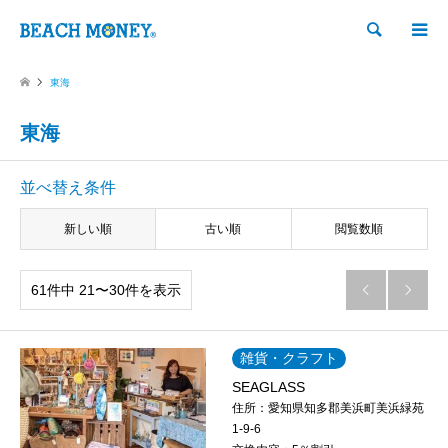
検索
東海
東海
並べ替え条件
新しい順
古い順
閲覧数順
61件中 21〜30件を表示


雑貨・クラフト
SEAGLASS
住所：
愛知県知多郡美浜町美浜緑苑
1-9-6