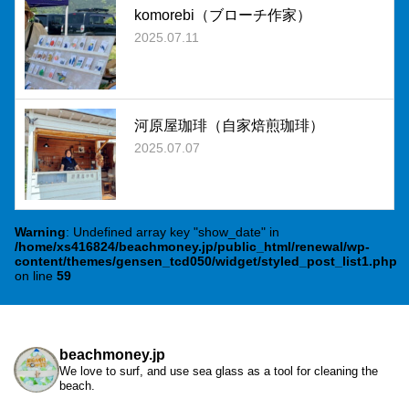
komorebi（ブローチ作家）
2025.07.11
河原屋珈琲（自家焙煎珈琲）
2025.07.07
Warning
: Undefined array key "show_date" in
/home/xs416824/beachmoney.jp/public_html/renewal/wp-
content/themes/gensen_tcd050/widget/styled_post_list1.php
on line
59
beachmoney.jp
We love to surf, and use sea glass as a tool for cleaning the
beach.