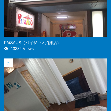
PAiSAUS（パイザウス沼津店）
remove_red_eye
13334 Views
2