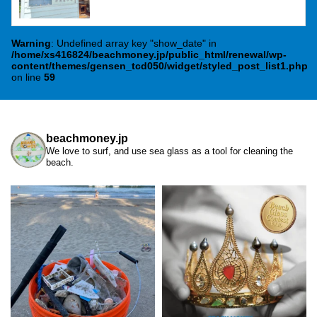
Warning
: Undefined array key "show_date" in
/home/xs416824/beachmoney.jp/public_html/renewal/wp-
content/themes/gensen_tcd050/widget/styled_post_list1.php
on line
59
beachmoney.jp
We love to surf, and use sea glass as a tool for cleaning the
beach.