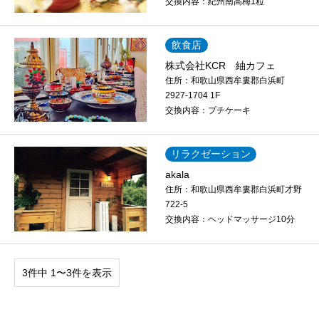
交換内容：
紀州南高梅1粒
飲食店
株式会社KCR 紬カフェ
住所：
和歌山県西牟婁郡白浜町
2927-1704 1F
交換内容：
プチケーキ
リラクゼーション
akala
住所：
和歌山県西牟婁郡白浜町才野
722-5
交換内容：
ヘッドマッサージ10分
3件中 1〜3件を表示