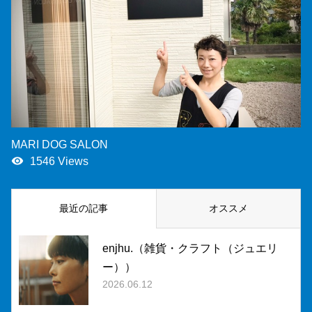
MARI DOG SALON
remove_red_eye
1546 Views
最近の記事
オススメ
enjhu.（雑貨・クラフト（ジュエリ
ー））
2026.06.12